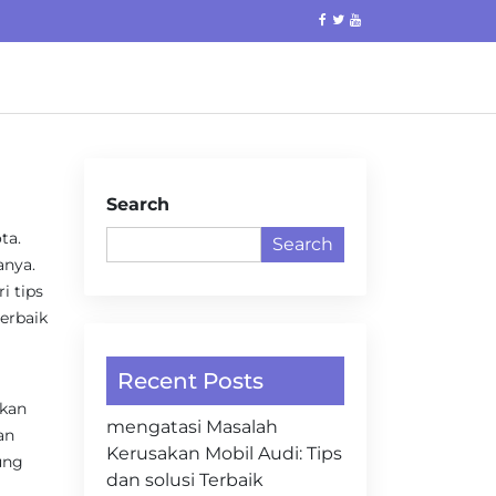
Search
ta.
Search
anya.
 tips
terbaik
Recent Posts
ukan
mengatasi Masalah
an
Kerusakan Mobil Audi: Tips
ung
dan solusi Terbaik