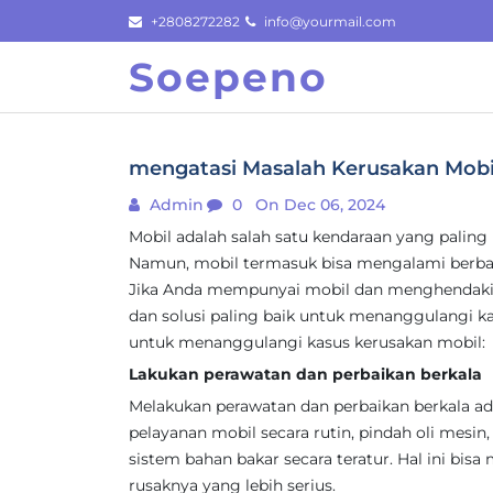
Skip
+2808272282
info@yourmail.com
to
Soepeno
content
mengatasi Masalah Kerusakan Mobil 
Admin
0
On Dec 06, 2024
Mobil adalah salah satu kendaraan yang paling 
Namun, mobil termasuk bisa mengalami berba
Jika Anda mempunyai mobil dan menghendaki
dan solusi paling baik untuk menanggulangi kas
untuk menanggulangi kasus kerusakan mobil:
Lakukan perawatan dan perbaikan berkala
Melakukan perawatan dan perbaikan berkala ad
pelayanan mobil secara rutin, pindah oli mesin, 
sistem bahan bakar secara teratur. Hal ini bi
rusaknya yang lebih serius.