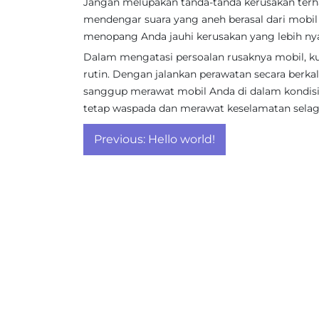
Jangan melupakan tanda-tanda kerusakan terha
mendengar suara yang aneh berasal dari mobil A
menopang Anda jauhi kerusakan yang lebih nya
Dalam mengatasi persoalan rusaknya mobil, k
rutin. Dengan jalankan perawatan secara berkala
sanggup merawat mobil Anda di dalam kondis
tetap waspada dan merawat keselamatan selag
Post
Previous:
Hello world!
navigation