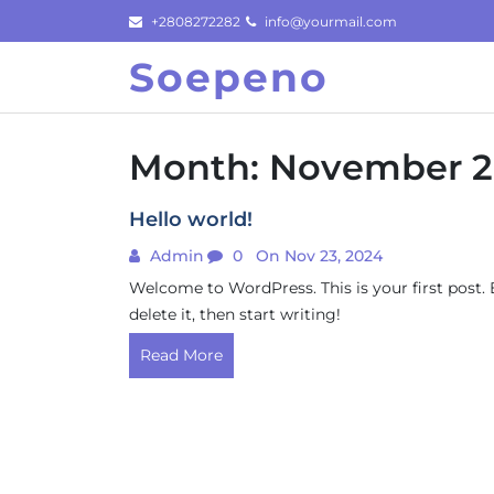
Skip
+2808272282
info@yourmail.com
to
Soepeno
content
Month:
November 
Hello world!
Admin
0
On Nov 23, 2024
Welcome to WordPress. This is your first post. 
delete it, then start writing!
Read More