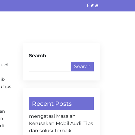
Search
u di
Search
ib
u tips
Recent Posts
kan
mengatasi Masalah
an
Kerusakan Mobil Audi: Tips
di
dan solusi Terbaik