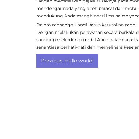
Jangan membiarkan gejala rusaknya pada mob
mendengar nada yang aneh berasal dari mobil A
mendukung Anda menghindari kerusakan yang 
Dalam menanggulangi kasus kerusakan mobil, k
Dengan melakukan perawatan secara berkala dan
sanggup melindungi mobil Anda dalam keadaa
senantiasa berhati-hati dan memelihara kese
Post
Previous:
Hello world!
navigation