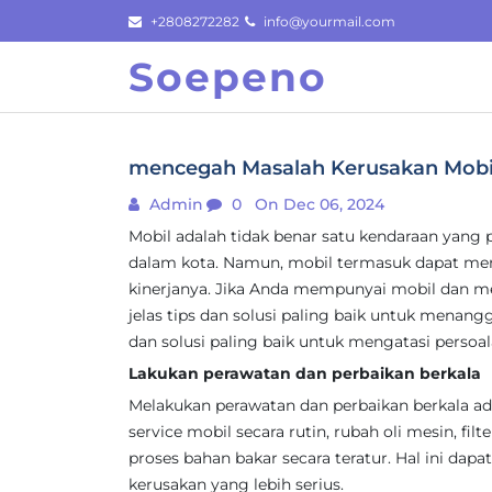
Skip
+2808272282
info@yourmail.com
to
Soepeno
content
mencegah Masalah Kerusakan Mobil 
Admin
0
On Dec 06, 2024
Mobil adalah tidak benar satu kendaraan yang 
dalam kota. Namun, mobil termasuk dapat men
kinerjanya. Jika Anda mempunyai mobil dan
jelas tips dan solusi paling baik untuk menangg
dan solusi paling baik untuk mengatasi persoa
Lakukan perawatan dan perbaikan berkala
Melakukan perawatan dan perbaikan berkala ad
service mobil secara rutin, rubah oli mesin, filt
proses bahan bakar secara teratur. Hal ini dap
kerusakan yang lebih serius.