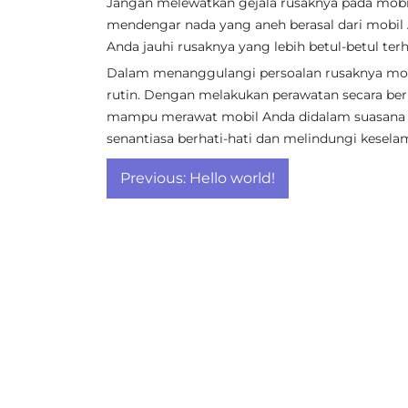
Jangan melewatkan gejala rusaknya pada mobi
mendengar nada yang aneh berasal dari mobil A
Anda jauhi rusaknya yang lebih betul-betul te
Dalam menanggulangi persoalan rusaknya mobi
rutin. Dengan melakukan perawatan secara berka
mampu merawat mobil Anda didalam suasana p
senantiasa berhati-hati dan melindungi kesel
Post
Previous:
Hello world!
navigation