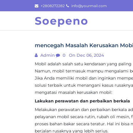
Skip
+2808272282
info@yourmail.com
to
Soepeno
content
mencegah Masalah Kerusakan Mobil A
Admin
0
On Dec 06, 2024
Mobil adalah salah satu kendaraan yang paling
Namun, mobil termasuk mampu mengalami ber
Jika Anda memiliki mobil dan inginkan memp
solusi terbaik untuk menangani kasus rusaknya 
mengatasi masalah kerusakan mobil:
Lakukan perawatan dan perbaikan berkala
Melakukan perawatan dan perbaikan berkala ad
pelayanan mobil secara rutin, rubah oli mesin, f
proses bahan bakar secara teratur. Hal ini bis
berjalan rusaknya yang lebih serius.